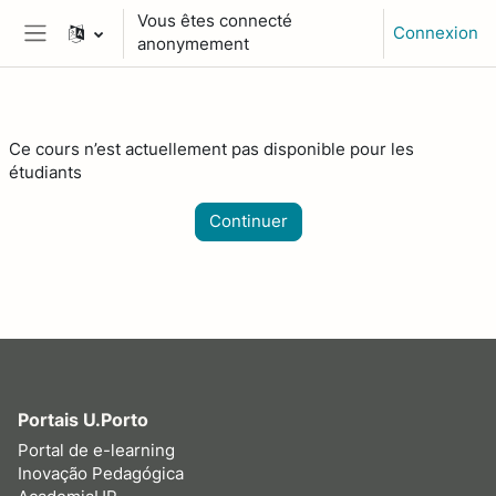
Passer au contenu principal
Vous êtes connecté
Connexion
anonymement
Panneau latéral
Ce cours n’est actuellement pas disponible pour les
étudiants
Continuer
Portais U.Porto
Portal de e-learning
Inovação Pedagógica