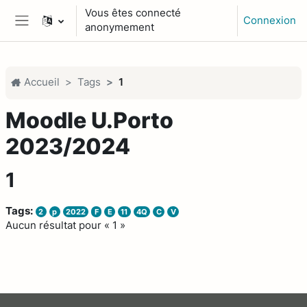
Passer au contenu principal
Vous êtes connecté
Connexion
anonymement
Panneau latéral
Accueil
Tags
1
Moodle U.Porto
2023/2024
1
Tags:
2
p
2022
F
E
11
4Q
C
V
Aucun résultat pour « 1 »