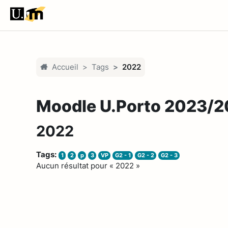
Passer au contenu principal
Accueil
Tags
2022
Moodle U.Porto 2023/
2022
Tags:
1
2
p
3
VP
G2 - 1
G2 - 2
G2 - 3
Aucun résultat pour « 2022 »