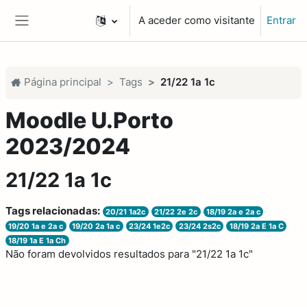
Ir para o conteúdo principal
A aceder como visitante
Entrar
Painel lateral
Página principal
Tags
21/22 1a 1c
Moodle U.Porto
2023/2024
21/22 1a 1c
Tags relacionadas:
20/21 1a2c
21/22 2e 2c
18/19 2a e 2a c
19/20 1a e 2a c
19/20 2a 1a c
23/24 1e2c
23/24 2s2c
18/19 2a E 1a C
18/19 1a E 1a Ch
Não foram devolvidos resultados para "21/22 1a 1c"