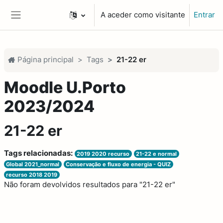
Ir para o conteúdo principal
A aceder como visitante
Entrar
Painel lateral
Página principal
Tags
21-22 er
Moodle U.Porto
2023/2024
21-22 er
Tags relacionadas:
2019 2020 recurso
21-22 e normal
Global 2021_normal
Conservação e fluxo de energia - QUIZ
recurso 2018 2019
Não foram devolvidos resultados para "21-22 er"