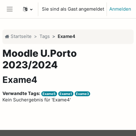
Zum Hauptinhalt
Sie sind als Gast angemeldet
Anmelden
Website-Übersicht
Startseite
Tags
Exame4
Moodle U.Porto
2023/2024
Exame4
Verwandte Tags:
Exame5
Exame1
Exame3
Kein Suchergebnis für 'Exame4'