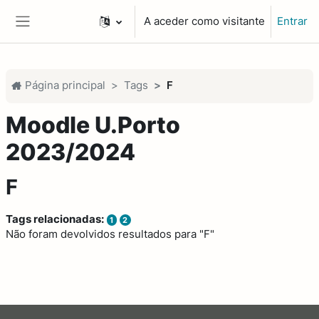
Ir para o conteúdo principal
A aceder como visitante
Entrar
Painel lateral
Página principal
Tags
F
Moodle U.Porto
2023/2024
F
Tags relacionadas:
1
2
Não foram devolvidos resultados para "F"