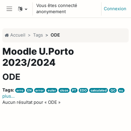
Passer au contenu principal
Vous êtes connecté
Connexion
anonymement
Panneau latéral
Accueil
Tags
ODE
Moodle U.Porto
2023/2024
ODE
Tags:
erro
EN
error
euler
cloze
PT
EDO
calculated
QC
eu
plus…
Aucun résultat pour « ODE »