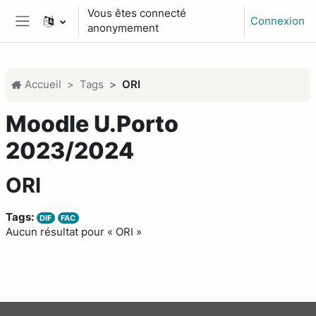
Passer au contenu principal
Vous êtes connecté
Connexion
anonymement
Panneau latéral
Accueil
Tags
ORI
Moodle U.Porto
2023/2024
ORI
Tags:
DIF
FAC
Aucun résultat pour « ORI »