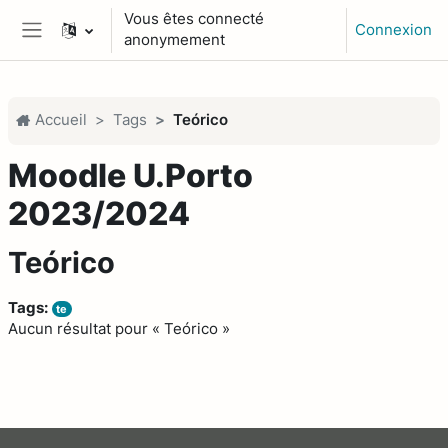
Passer au contenu principal
Vous êtes connecté
Connexion
anonymement
Panneau latéral
Accueil
Tags
Teórico
Moodle U.Porto
2023/2024
Teórico
Tags:
te
Aucun résultat pour « Teórico »