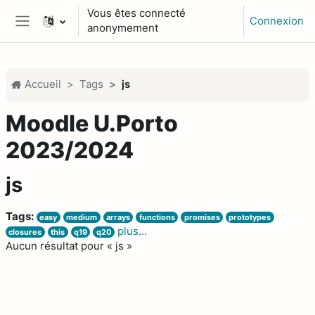
Passer au contenu principal
Vous êtes connecté
Connexion
anonymement
Panneau latéral
Accueil
Tags
js
Moodle U.Porto
2023/2024
js
Tags:
easy
medium
arrays
functions
promises
prototypes
plus…
closures
this
q19
q20
Aucun résultat pour « js »