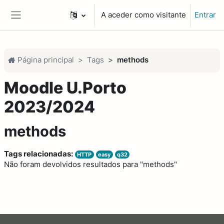
Ir para o conteúdo principal
A aceder como visitante
Entrar
Painel lateral
Página principal
Tags
methods
Moodle U.Porto
2023/2024
methods
Tags relacionadas:
HTTP
easy
q32
Não foram devolvidos resultados para "methods"