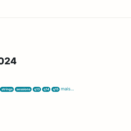
2024
mais...
strings
sessions
q13
q14
q15