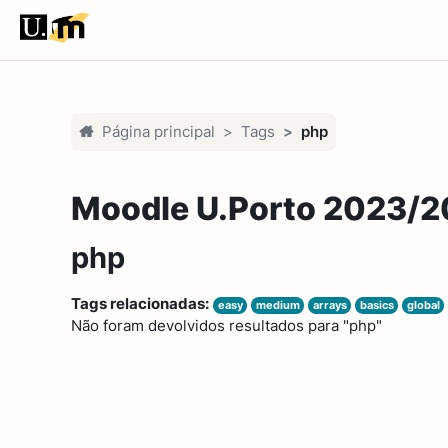
Ir para o conteúdo principal
Página principal
Tags
php
Moodle U.Porto 2023/
php
Tags relacionadas:
easy
medium
arrays
basics
global
Não foram devolvidos resultados para "php"