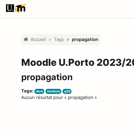
Passer au contenu principal
Accueil
Tags
propagation
Moodle U.Porto 2023/
propagation
Tags:
dom
medium
q29
Aucun résultat pour « propagation »