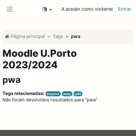
Ir para o conteúdo principal
A aceder como visitante
Entrar
Painel lateral
Página principal
Tags
pwa
Moodle U.Porto
2023/2024
pwa
Tags relacionadas:
beyond
easy
q45
Não foram devolvidos resultados para "pwa"