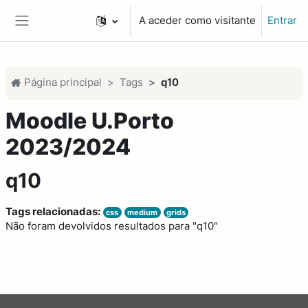
Ir para o conteúdo principal
A aceder como visitante
Entrar
Painel lateral
Página principal
Tags
q10
Moodle U.Porto
2023/2024
q10
Tags relacionadas:
css
medium
grids
Não foram devolvidos resultados para "q10"