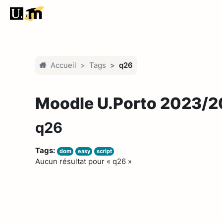
Passer au contenu principal
Accueil
Tags
q26
Moodle U.Porto 2023/
q26
Tags:
dom
easy
script
Aucun résultat pour « q26 »