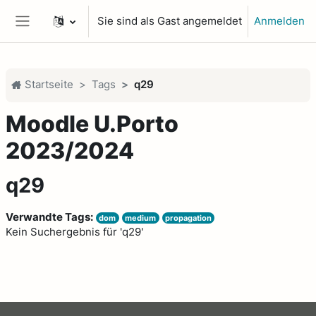
Zum Hauptinhalt
Sie sind als Gast angemeldet
Anmelden
Website-Übersicht
Startseite
Tags
q29
Moodle U.Porto
2023/2024
q29
Verwandte Tags:
dom
medium
propagation
Kein Suchergebnis für 'q29'