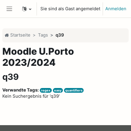
Zum Hauptinhalt
Sie sind als Gast angemeldet
Anmelden
Website-Übersicht
Startseite
Tags
q39
Moodle U.Porto
2023/2024
q39
Verwandte Tags:
regex
easy
quantifiers
Kein Suchergebnis für 'q39'