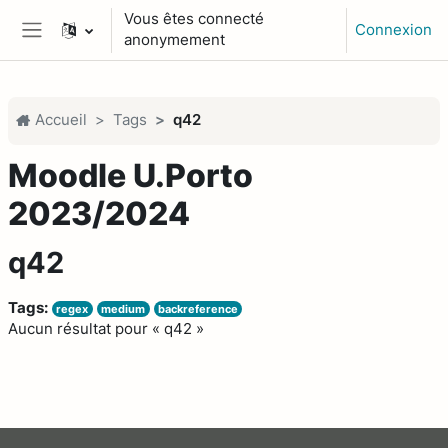
Passer au contenu principal
Vous êtes connecté
Connexion
anonymement
Panneau latéral
Accueil
Tags
q42
Moodle U.Porto
2023/2024
q42
Tags:
regex
medium
backreference
Aucun résultat pour « q42 »