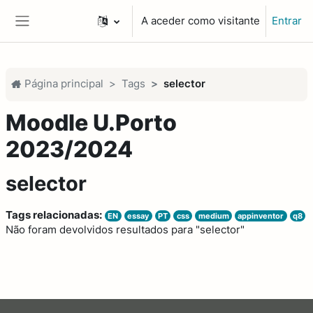
Ir para o conteúdo principal
A aceder como visitante
Entrar
Painel lateral
Página principal
Tags
selector
Moodle U.Porto
2023/2024
selector
Tags relacionadas:
EN
essay
PT
css
medium
appinventor
q8
Não foram devolvidos resultados para "selector"