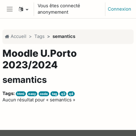
Passer au contenu principal
Vous êtes connecté
Connexion
anonymement
Panneau latéral
Accueil
Tags
semantics
Moodle U.Porto
2023/2024
semantics
Tags:
html
easy
code
tag
q3
q4
Aucun résultat pour « semantics »