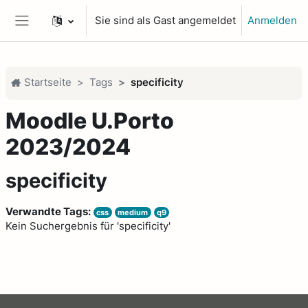
Zum Hauptinhalt
Sie sind als Gast angemeldet
Anmelden
Website-Übersicht
Startseite
Tags
specificity
Moodle U.Porto
2023/2024
specificity
Verwandte Tags:
css
medium
q9
Kein Suchergebnis für 'specificity'