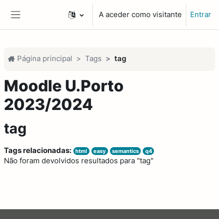
Ir para o conteúdo principal
A aceder como visitante
Entrar
Painel lateral
Página principal
Tags
tag
Moodle U.Porto
2023/2024
tag
Tags relacionadas:
html
easy
semantics
q4
Não foram devolvidos resultados para "tag"