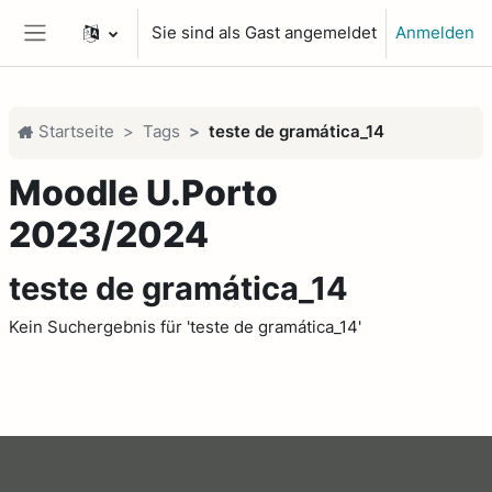
Zum Hauptinhalt
Sie sind als Gast angemeldet
Anmelden
Website-Übersicht
Startseite
Tags
teste de gramática_14
Moodle U.Porto
2023/2024
teste de gramática_14
Kein Suchergebnis für 'teste de gramática_14'