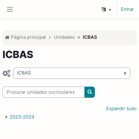
Ir para o conteúdo principal
Entrar
Painel lateral
Página principal
Unidades
ICBAS
ICBAS
Categorias de unidades curriculares
Procurar unidades curriculares
Procurar unidades cur
Expandir tudo
2023-2024