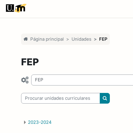
Ir para o conteúdo principal
Página principal
Unidades
FEP
FEP
egorias de unidades curriculares
Procurar unidades curriculares
Procurar unid
2023-2024