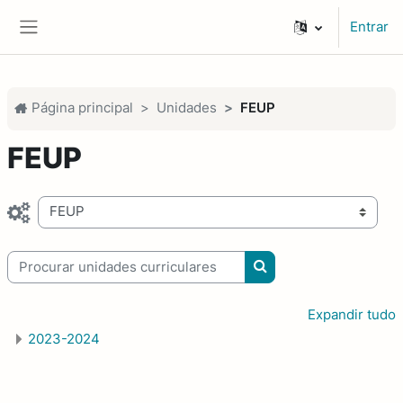
Ir para o conteúdo principal
Entrar
Painel lateral
Página principal
Unidades
FEUP
FEUP
Categorias de unidades curriculares
Procurar unidades curriculares
Procurar unidades cur
Expandir tudo
2023-2024