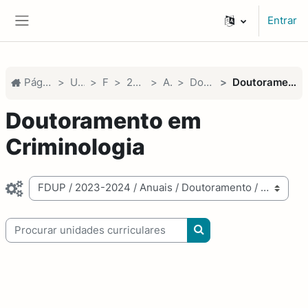
Ir para o conteúdo principal
Entrar
Painel lateral
Página principal
Unidades
FDUP
2023-2024
Anuais
Doutoramento
Doutoramento em Criminologia
Doutoramento em
Criminologia
Categorias de unidades curriculares
Procurar unidades curriculares
Procurar unidades cur