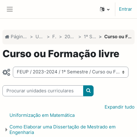
Ir para o conteúdo principal
Entrar
Painel lateral
Página principal
Unidades
FEUP
2023-2024
1º Semestre
Curso ou Formação livre
Curso ou Formação livre
Categorias de unidades curriculares
Procurar unidades curriculares
Procurar unidades cur
Expandir tudo
Uniformização em Matemática
Como Elaborar uma Dissertação de Mestrado em
Engenharia