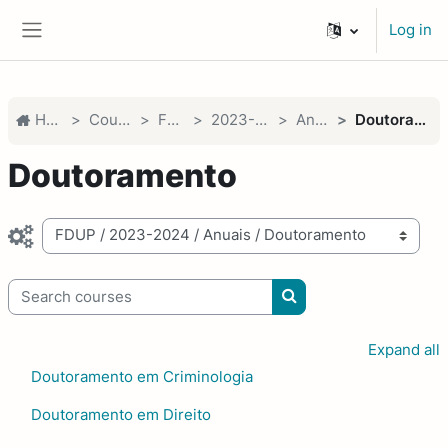
Skip to main content
Log in
Side panel
Home
Courses
FDUP
2023-2024
Anuais
Doutoramento
Doutoramento
Course categories
Search courses
Search courses
Expand all
Doutoramento em Criminologia
Doutoramento em Direito