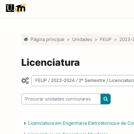
Ir para o conteúdo principal
Página principal
Unidades
FEUP
2023-
Licenciatura
egorias de unidades curriculares
Procurar unidades curriculares
Procurar unid
Licenciatura em Engenharia Eletrotécnica e de 