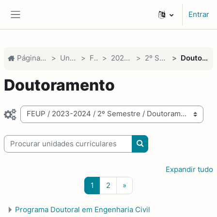
Ir para o conteúdo principal
Entrar
Painel lateral
Página principal
Unidades
FEUP
2023-2024
2º Semestre
Doutoramento
Doutoramento
Categorias de unidades curriculares
Procurar unidades curriculares
Procurar unidades cur
Expandir tudo
Página 1
Página 2
Página seguinte
1
2
»
Programa Doutoral em Engenharia Civil