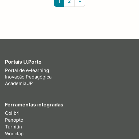
Página 1
Página 2
Página seguinte
1
2
»
Portais U.Porto
Portal de e-learning
Inovação Pedagógica
AcademiaUP
Ferramentas integradas
Colibri
Panopto
Turnitin
Wooclap