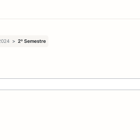
2024
2º Semestre
ades curriculares