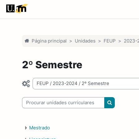
Ir para o conteúdo principal
Página principal
Unidades
FEUP
2023-
2º Semestre
egorias de unidades curriculares
Procurar unidades curriculares
Procurar unid
Mestrado